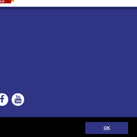
OK
2026 Leenhouts' Aannemings-Bedrijf B.V. | realisatie:
TiDi Media