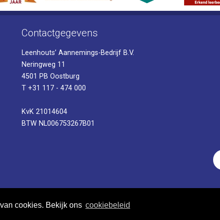
Contactgegevens
Leenhouts’ Aannemings-Bedrijf B.V.
Neringweg 11
4501 PB Oostburg
T +31 117 - 474 000
KvK 21014604
BTW NL006753267B01
 van cookies. Bekijk ons
cookiebeleid
© 