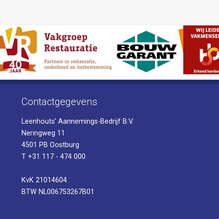
Contactgegevens
Leenhouts’ Aannemings-Bedrijf B.V.
Neringweg 11
4501 PB Oostburg
T +31 117 - 474 000
KvK 21014604
BTW NL006753267B01