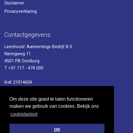
Disclaimer
Privacyverklaring
Contactgegevens
Leenhouts’ Aannemings-Bedrijf B.V.
Neringweg 11
4501 PB Oostburg
T +31 117 - 474 000
KvK 21014604
BTW NL006753267B01
Om deze site goed te laten functioneren
maken we gebruik van cookies. Bekijk ons
cookiebeleid
OK