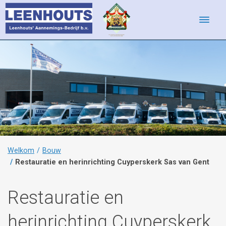
Toggle
navigati
Welkom
Bouw
Restauratie en herinrichting Cuyperskerk Sas van Gent
Restauratie en
herinrichting Cuyperskerk